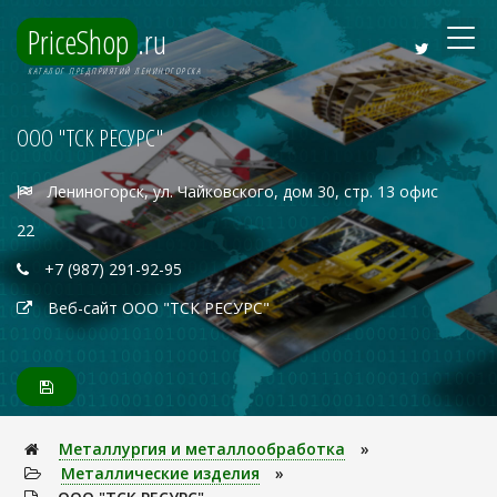
PriceShop
.ru
КАТАЛОГ ПРЕДПРИЯТИЙ ЛЕНИНОГОРСКА
ООО "ТСК РЕСУРС"
Лениногорск, ул. Чайковского, дом 30, стр. 13 офис
22
+7 (987) 291-92-95
Веб-сайт ООО "ТСК РЕСУРС"
Металлуpгия и металлообработка
»
Металлические изделия
»