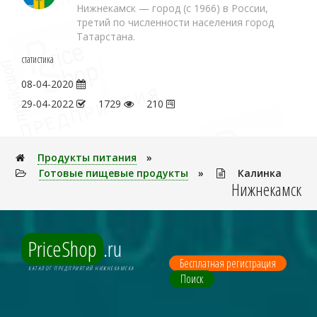
Нижнекамск — город (с 1966) в России,
третий по численности населения город
Татарстана.
статистика
08-04-2020
29-04-2022
1729
210
Продукты питания
»
Готовые пищевые продукты
»
Калинка
Нижнекамск
PriceShop
.ru
Бесплатная регистрация
КАТАЛОГ ПРЕДПРИЯТИЙ НИЖНЕКАМСКА
Поиск