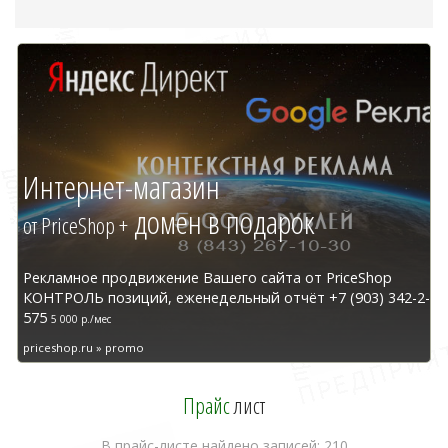
Интернет-магазин
домен в подарок
от PriceShop +
Рекламное продвижение Вашего сайта от PriceShop
КОНТРОЛЬ позиций, еженедельный отчёт +7 (903) 342-2-
575
5 000 р./мес
priceshop.ru » promo
Прайс
лист
В прайс-листе найдено записей: 210