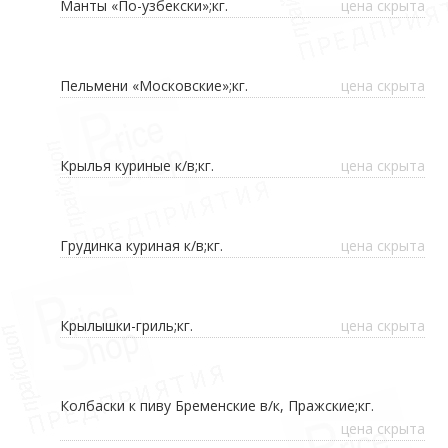
Манты «По-узбекски»;кг.
цена скрыта
Пельмени «Московские»;кг.
цена скрыта
Крылья куриные к/в;кг.
цена скрыта
Грудинка куриная к/в;кг.
цена скрыта
Крылышки-гриль;кг.
цена скрыта
Колбаски к пиву Бременские в/к, Пражские;кг.
цена скрыта