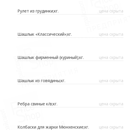
Рулет из грудинки;кг.
цена скрыта
Шашлык «Классический»;кг.
цена скрыта
Шашлык фирменный (куриный);кг.
цена скрыта
Шашлык из говядины;кг.
цена скрыта
Ребра свиные к/в;кг.
цена скрыта
Колбаски для жарки Мюнхенские;кг.
цена скрыта