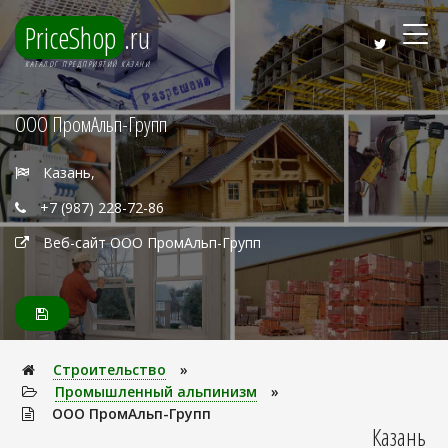
PriceShop
.ru
КАТАЛОГ ПРЕДПРИЯТИЙ КАЗАНИ
ООО ПромАльп-Групп
Казань,
+7 (987) 228-72-86
Веб-сайт ООО ПромАльп-Групп
Строительство
»
Промышленный альпинизм
»
ООО ПромАльп-Групп
Казань