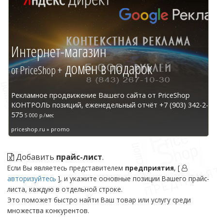
Интернет-магазин
домен в подарок
от PriceShop +
Рекламное продвижение Вашего сайта от PriceShop
КОНТРОЛЬ позиций, еженедельный отчёт +7 (903) 342-2-
575
5 000 р./мес
priceshop.ru » promo
Добавить
прайс-лист
.
Если Вы являетесь представителем
предприятия
, [
авторизуйтесь
], и укажите основные позиции Вашего прайс-
листа, каждую в отдельной строке.
Это поможет быстро найти Ваш товар или услугу среди
множества конкурентов.