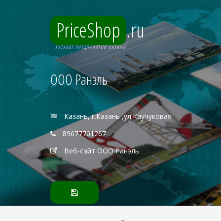
PriceShop
.ru
КАТАЛОГ ПРЕДПРИЯТИЙ КАЗАНИ
ООО Ранэль
Казань, г.Казань ,ул.Каучуковая
89677701267
Веб-сайт ООО Ранэль