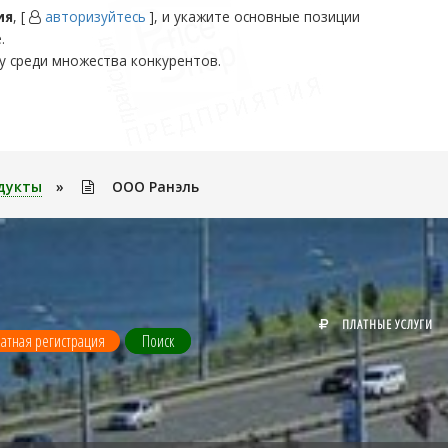
ия
, [
авторизуйтесь
], и укажите основные позиции
.
у среди множества конкурентов.
дукты
»
ООО Ранэль
ПЛАТНЫЕ УСЛУГИ
атная регистрация
Поиск