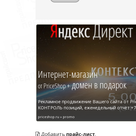
Интернет-магазин
домен в подарок
от PriceShop +
Рекламное продвижение Вашего сайта от Pri
КОНТРОЛЬ позиций, еженедельный отчёт +7 
priceshop.ru » promo
Добавить
прайс-лист
.