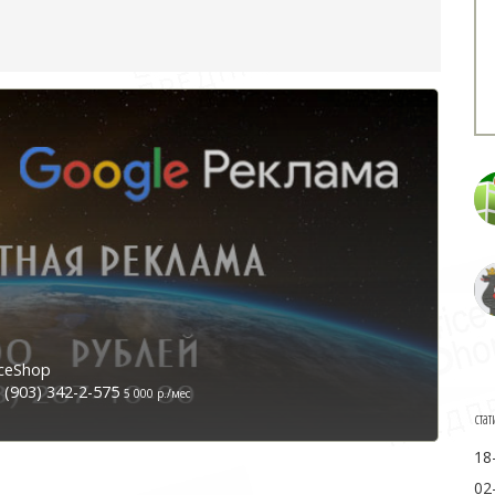
ceShop
(903) 342-2-575
5 000 р./мес
стат
18
02