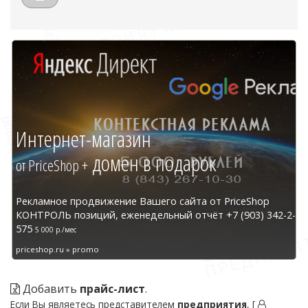
Интернет-магазин
домен в подарок
от PriceShop +
Рекламное продвижение Вашего сайта от PriceShop
КОНТРОЛЬ позиций, еженедельный отчёт +7 (903) 342-2-
575
5 000 р./мес
priceshop.ru » promo
Добавить
прайс-лист
.
Если Вы являетесь представителем
предприятия
, [