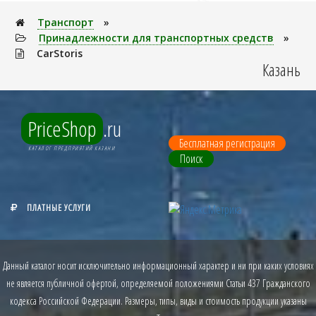
Транспорт
»
Принадлежности для транспортных средств
»
CarStoris
Казань
PriceShop
.ru
Бесплатная регистрация
КАТАЛОГ ПРЕДПРИЯТИЙ КАЗАНИ
Поиск
ПЛАТНЫЕ УСЛУГИ
Данный каталог носит исключительно информационный характер и ни при каких условиях
не является публичной офертой, определяемой положениями Статьи 437 Гражданского
кодекса Российской Федерации. Размеры, типы, виды и стоимость продукции указаны