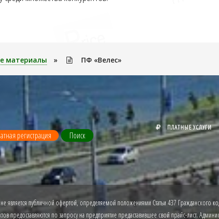
е материалы
»
ПФ «Велес»
ПЛАТНЫЕ УСЛУГИ
атная регистрация
Поиск
 не является публичной офертой, определяемой положениями Статьи 437 Гражданского код
ов предоставляются по запросу на предприятие предаставившее свой прайс-лист. Админист