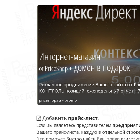
Интернет-магазин
домен в подарок
от PriceShop +
Рекламное продвижение Вашего сайта от Pri
КОНТРОЛЬ позиций, еженедельный отчёт +7 
priceshop.ru » promo
Добавить
прайс-лист
.
Если Вы являетесь представителем
предприят
Вашего прайс-листа, каждую в отдельной строке
Это поможет быстро найти Ваш товар или услуг