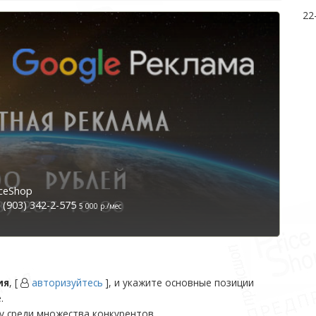
22
ceShop
(903) 342-2-575
5 000 р./мес
ия
, [
авторизуйтесь
], и укажите основные позиции
.
у среди множества конкурентов.