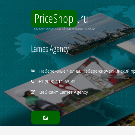
PriceShop
.ru
КАТАЛОГ ПРЕДПРИЯТИЙ НАБЕРЕЖНЫХ ЧЕЛНОВ
Lames Agency
Набережные Челны, Набережночелнинский пр
+7 (958) 111-63-49
Веб-сайт Lames Agency