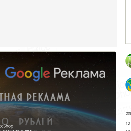
стат
12
ceShop