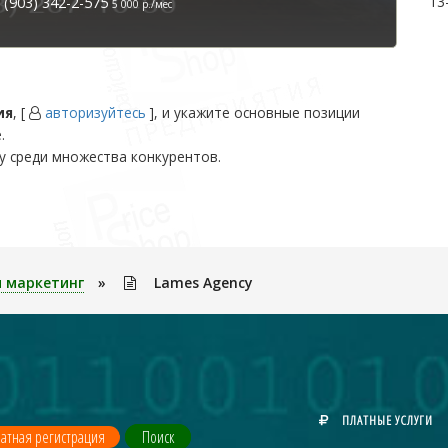
13
(903) 342-2-575
5 000 р./мес
ия
, [
авторизуйтесь
], и укажите основные позиции
.
у среди множества конкурентов.
 маркетинг
»
Lames Agency
ПЛАТНЫЕ УСЛУГИ
атная регистрация
Поиск