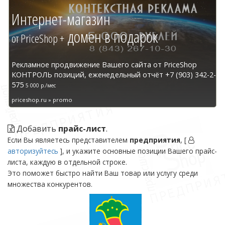
Интернет-магазин
домен в подарок
от PriceShop +
Рекламное продвижение Вашего сайта от PriceShop
КОНТРОЛЬ позиций, еженедельный отчёт +7 (903) 342-2-
575
5 000 р./мес
priceshop.ru » promo
Добавить
прайс-лист
.
Если Вы являетесь представителем
предприятия
, [
авторизуйтесь
], и укажите основные позиции Вашего прайс-
листа, каждую в отдельной строке.
Это поможет быстро найти Ваш товар или услугу среди
множества конкурентов.