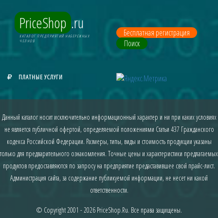
PriceShop
.ru
Бесплатная регистрация
КАТАЛОГ ПРЕДПРИЯТИЙ НАБЕРЕЖНЫХ
Поиск
ЧЕЛНОВ
ПЛАТНЫЕ УСЛУГИ
Данный каталог носит исключительно информационный характер и ни при каких условиях
не является публичной офертой, определяемой положениями Статьи 437 Гражданского
кодекса Российской Федерации. Размеры, типы, виды и стоимость продукции указаны
только для предварительного ознакомления. Точные цены и характеристики предлагаемых
продуктов предоставляются по запросу на предприятие предаставившее свой прайс-лист.
Администрация сайта, за содержание публикуемой информации, не несет ни какой
ответственности.
© Copyright 2001 - 2026
PriceShop.Ru
. Все права защищены.