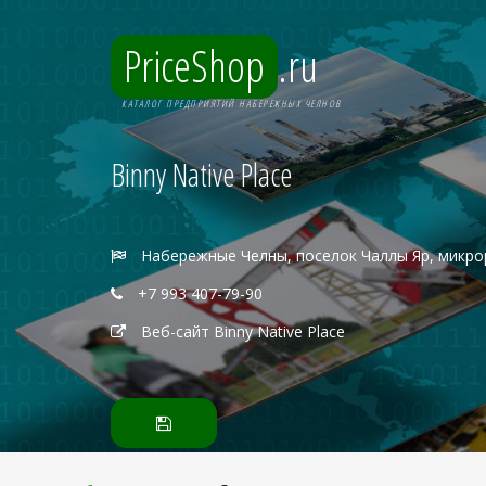
PriceShop
.ru
КАТАЛОГ ПРЕДПРИЯТИЙ НАБЕРЕЖНЫХ ЧЕЛНОВ
Binny Native Place
Набережные Челны, поселок Чаллы Яр, микро
+7 993 407-79-90
Веб-сайт Binny Native Place