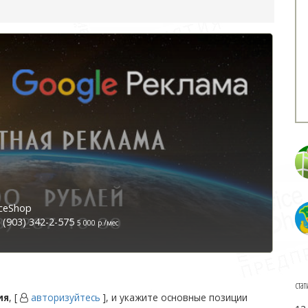
ceShop
(903) 342-2-575
5 000 р./мес
стат
ия
, [
авторизуйтесь
], и укажите основные позиции