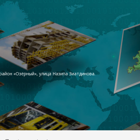
район «Озёрный», улица Назипа Зиатдинова.