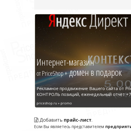
Интернет-магазин
домен в подарок
от PriceShop +
Рекламное продвижение Вашего сайта от Pri
КОНТРОЛЬ позиций, еженедельный отчёт +7 
priceshop.ru » promo
Добавить
прайс-лист
.
Если Вы являетесь представителем
предприят