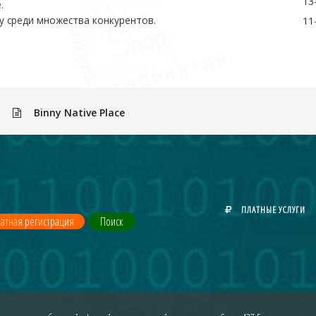
13
.
у среди множества конкурентов.
11
»
Binny Native Place
ПЛАТНЫЕ УСЛУГИ
атная регистрация
Поиск