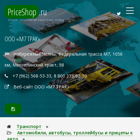
PriceShop
.ru
КАТАЛОГ ПРЕДПРИЯТИЙ НАБЕРЕЖНЫХ ЧЕЛНОВ
ООО «М7 ТРАК»
Набережные Челны, Федеральная трасса М7, 1056
км, Мензелинский тракт, 98
+7 (962) 568-53-33, 8 800 333-92-10
Веб-сайт ООО «М7 ТРАК»
Транспорт
»
Автомобили, автобусы, троллейбусы и прицепы к
авто
»