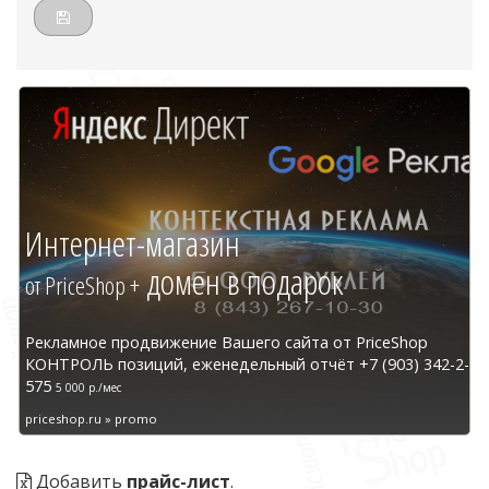
Интернет-магазин
домен в подарок
от PriceShop +
Рекламное продвижение Вашего сайта от PriceShop
КОНТРОЛЬ позиций, еженедельный отчёт +7 (903) 342-2-
575
5 000 р./мес
priceshop.ru » promo
Добавить
прайс-лист
.