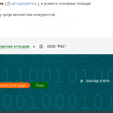
ия
, [
авторизуйтесь
], и укажите основные позиции
.
у среди множества конкурентов.
прочих отходов
»
ООО "РЭС"
ПЛАТНЫЕ УСЛУГИ
атная регистрация
Поиск