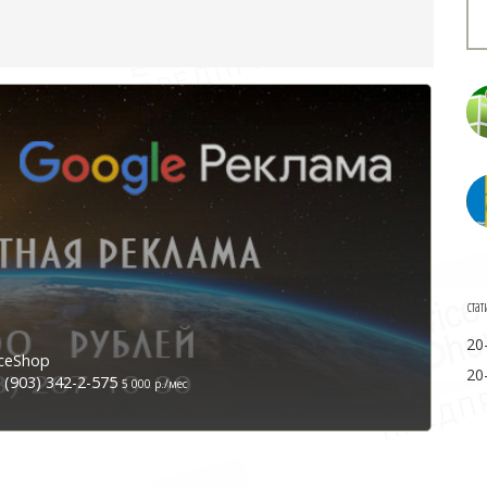
стат
20
ceShop
20
(903) 342-2-575
5 000 р./мес