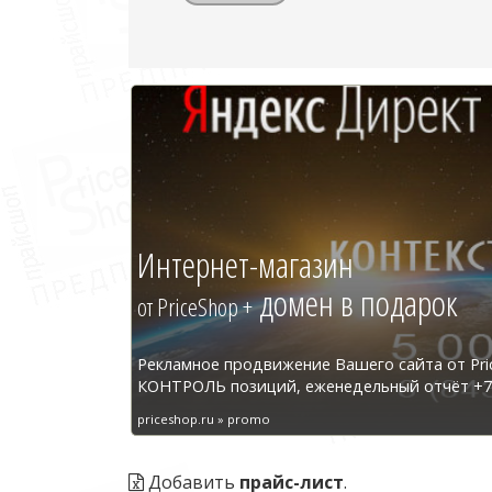
Интернет-магазин
домен в подарок
от PriceShop +
Рекламное продвижение Вашего сайта от Pri
КОНТРОЛЬ позиций, еженедельный отчёт +7 
priceshop.ru » promo
Добавить
прайс-лист
.