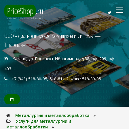
PriceShop
.ru
КАТАЛОГ ПРЕДПРИЯТИЙ КАЗАНИ
ООО «Диагностические Комплексы и Системы —
Татарстан»
Казань, ул. Проспект Ибрагимова, д.58, оф. 209, оф.
403
+7 (843) 518-80-95, 518-81-12. Факс: 518-89-95
Металлуpгия и металлообработка
»
Услуги для металлургии и
металлообработки
»