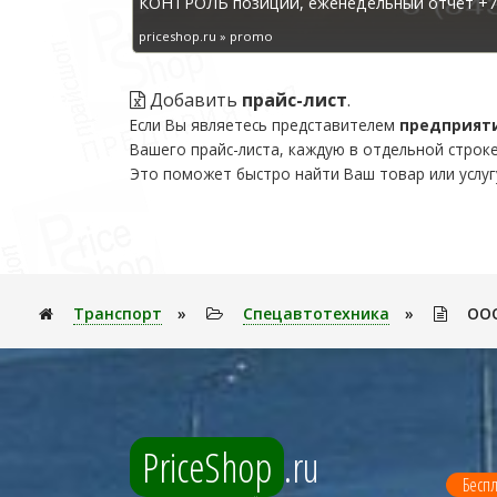
КОНТРОЛЬ позиций, еженедельный отчёт +7 
priceshop.ru » promo
Добавить
прайс-лист
.
Если Вы являетесь представителем
предприят
Вашего прайс-листа, каждую в отдельной строке
Это поможет быстро найти Ваш товар или услуг
Транспорт
»
Спецавтотехника
»
ООО
PriceShop
.ru
Беспл