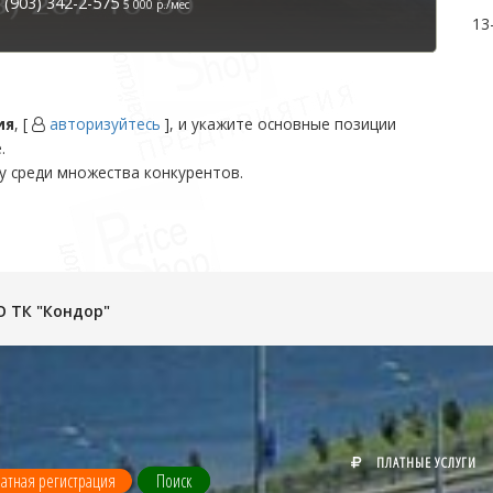
(903) 342-2-575
5 000 р./мес
13
ия
, [
авторизуйтесь
], и укажите основные позиции
.
у среди множества конкурентов.
 ТК "Кондор"
ПЛАТНЫЕ УСЛУГИ
атная регистрация
Поиск