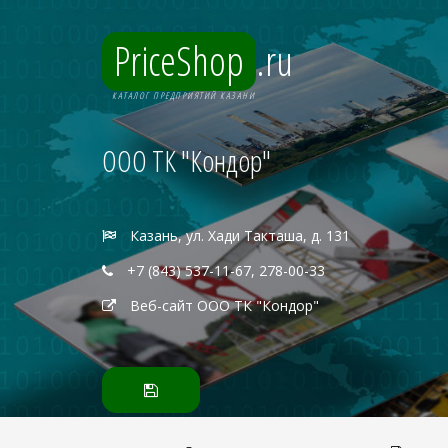
PriceShop
.ru
КАТАЛОГ ПРЕДПРИЯТИЙ КАЗАНИ
ООО ТК "Кондор"
Казань, ул. Хади Такташа, д. 131
+7 (843) 537-11-67, 278-00-33
Веб-сайт ООО ТК "Кондор"