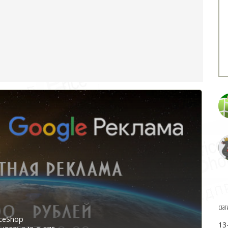
стат
ceShop
13