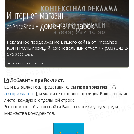
Интернет-магазин
домен в подарок
от PriceShop +
Рекламное продвижение Вашего сайта от PriceShop
КОНТРОЛЬ позиций, еженедельный отчёт +7 (903) 342-2-
575
5 000 р./мес
priceshop.ru » promo
Добавить
прайс-лист
.
Если Вы являетесь представителем
предприятия
, [
авторизуйтесь
], и укажите основные позиции Вашего прайс-
листа, каждую в отдельной строке.
Это поможет быстро найти Ваш товар или услугу среди
множества конкурентов.