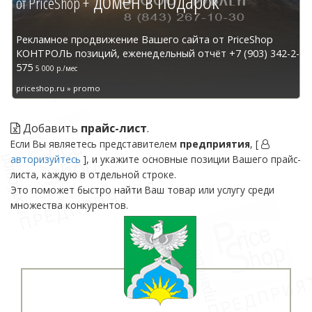
домен в подарок
от PriceShop +
Рекламное продвижение Вашего сайта от PriceShop
КОНТРОЛЬ позиций, еженедельный отчёт +7 (903) 342-2-
575
5 000 р./мес
priceshop.ru » promo
Добавить
прайс-лист
.
Если Вы являетесь представителем
предприятия
, [
авторизуйтесь
], и укажите основные позиции Вашего прайс-
листа, каждую в отдельной строке.
Это поможет быстро найти Ваш товар или услугу среди
множества конкурентов.