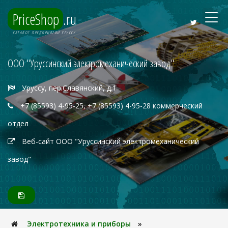
PriceShop
.ru
КАТАЛОГ ПРЕДПРИЯТИЙ УРУССУ
ООО "Уруссинский электромеханический завод"
Уруссу, пер.Славянский, д.1
+7 (85593) 4-95-25, +7 (85593) 4-95-28 коммерческий
отдел
Веб-сайт ООО "Уруссинский электромеханический
завод"
Электpотехника и пpибоpы
»