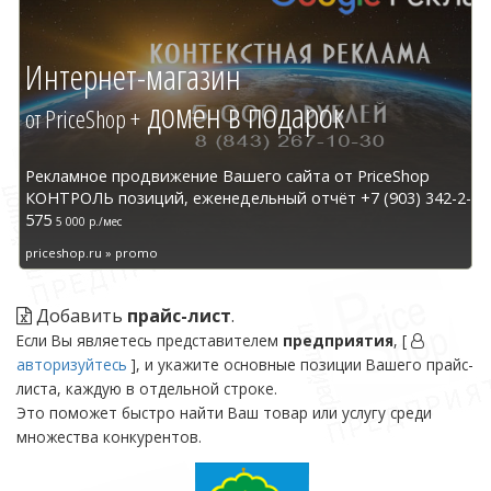
Интернет-магазин
домен в подарок
от PriceShop +
Рекламное продвижение Вашего сайта от PriceShop
КОНТРОЛЬ позиций, еженедельный отчёт +7 (903) 342-2-
575
5 000 р./мес
priceshop.ru » promo
Добавить
прайс-лист
.
Если Вы являетесь представителем
предприятия
, [
авторизуйтесь
], и укажите основные позиции Вашего прайс-
листа, каждую в отдельной строке.
Это поможет быстро найти Ваш товар или услугу среди
множества конкурентов.