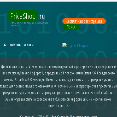
PriceShop
.ru
Бесплатная регистрация
КАТАЛОГ ПРЕДПРИЯТИЙ НАБЕРЕЖНЫХ
Поиск
ЧЕЛНОВ
ПЛАТНЫЕ УСЛУГИ
Данный каталог носит исключительно информационный характер и ни при каких условиях
не является публичной офертой, определяемой положениями Статьи 437 Гражданского
кодекса Российской Федерации. Размеры, типы, виды и стоимость продукции указаны
только для предварительного ознакомления. Точные цены и характеристики предлагаемых
продуктов предоставляются по запросу на предприятие предаставившее свой прайс-лист.
Администрация сайта, за содержание публикуемой информации, не несет ни какой
ответственности.
© Copyright 2001 - 2026
PriceShop.Ru
. Все права защищены.