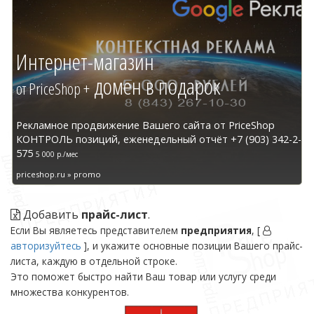
Интернет-магазин
домен в подарок
от PriceShop +
Рекламное продвижение Вашего сайта от PriceShop
КОНТРОЛЬ позиций, еженедельный отчёт +7 (903) 342-2-
575
5 000 р./мес
priceshop.ru » promo
Добавить
прайс-лист
.
Если Вы являетесь представителем
предприятия
, [
авторизуйтесь
], и укажите основные позиции Вашего прайс-
листа, каждую в отдельной строке.
Это поможет быстро найти Ваш товар или услугу среди
множества конкурентов.