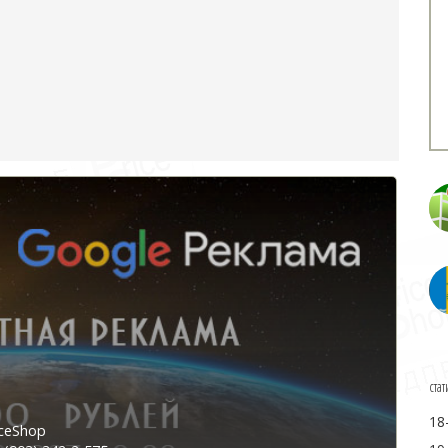
стат
18
ceShop