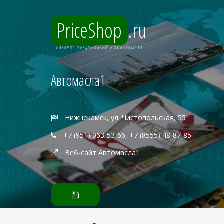
PriceShop
.ru
КАТАЛОГ ПРЕДПРИЯТИЙ НИЖНЕКАМСКА
Автомасла1
Нижнекамск, ул. Чистопольская, 55
+7 (951) 063-53-66, +7 (8555) 48-87-85
Веб-сайт Автомасла1