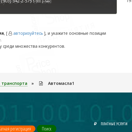
19
(903) 342-2-575
5 000 р./мес
ия
, [
авторизуйтесь
], и укажите основные позиции
.
у среди множества конкурентов.
 транспорта
»
Автомасла1
ПЛАТНЫЕ УСЛУГИ
атная регистрация
Поиск